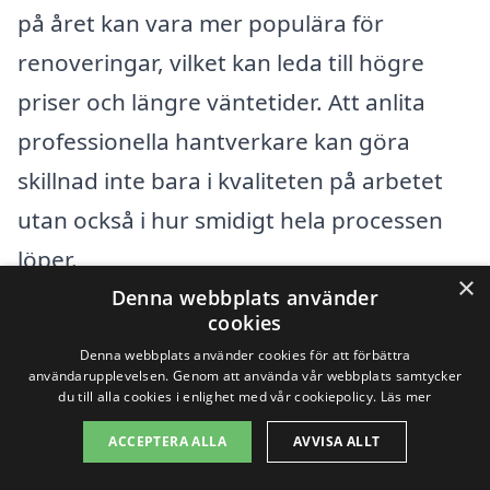
på året kan vara mer populära för
renoveringar, vilket kan leda till högre
priser och längre väntetider. Att anlita
professionella hantverkare kan göra
skillnad inte bara i kvaliteten på arbetet
utan också i hur smidigt hela processen
löper.
×
Denna webbplats använder
cookies
Genom att ha en klar förståelse för dessa
Denna webbplats använder cookies för att förbättra
faktorer kan du bättre navigera
användarupplevelsen. Genom att använda vår webbplats samtycker
du till alla cookies i enlighet med vår cookiepolicy.
Läs mer
kostnaderna och hitta den bästa
lösningen för din köksrenovering i
ACCEPTERA ALLA
AVVISA ALLT
Ullared. På köksrenovering-pris.se kan du