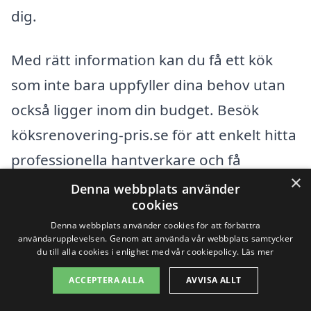
dig.
Med rätt information kan du få ett kök
som inte bara uppfyller dina behov utan
också ligger inom din budget. Besök
köksrenovering-pris.se för att enkelt hitta
professionella hantverkare och få
×
skräddarsydda erbjudanden för din
Denna webbplats använder
cookies
köksrenovering i Undersåker.
Denna webbplats använder cookies för att förbättra
användarupplevelsen. Genom att använda vår webbplats samtycker
du till alla cookies i enlighet med vår cookiepolicy.
Läs mer
Få 3 erbjudanden, gratis och utan
ACCEPTERA ALLA
AVVISA ALLT
förpliktelser