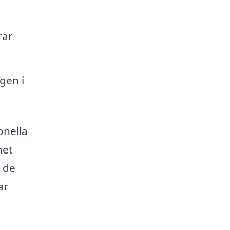
rar
gen i
onella
het
 de
ar