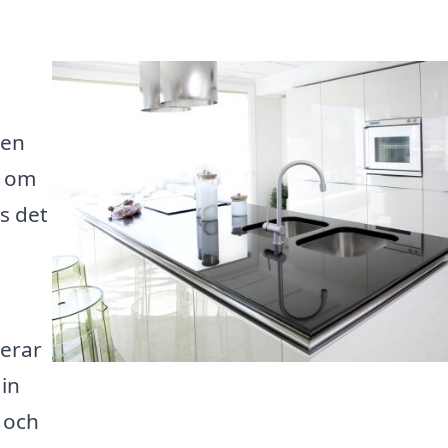
sen
r om
ns det
serar
in
s och