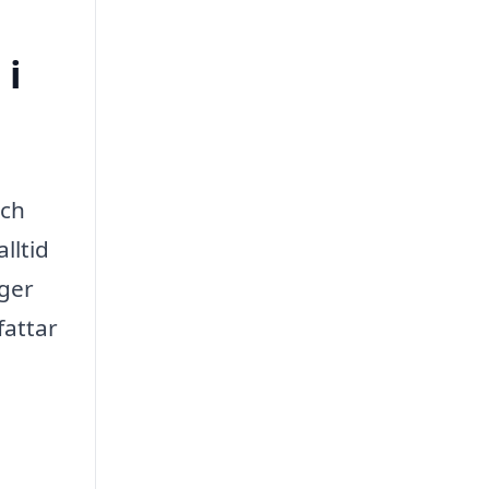
 i
och
lltid
 ger
fattar