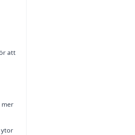
ör att
n mer
 ytor