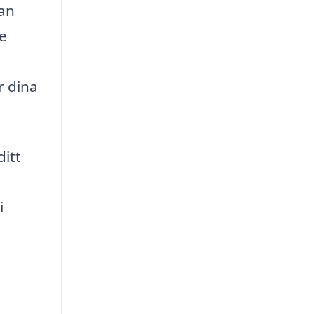
kan
de
r dina
ditt
i