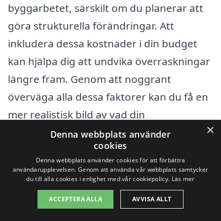
byggarbetet, särskilt om du planerar att
göra strukturella förändringar. Att
inkludera dessa kostnader i din budget
kan hjälpa dig att undvika överraskningar
längre fram. Genom att noggrant
överväga alla dessa faktorer kan du få en
mer realistisk bild av vad din
×
köksrenovering i Valla kommer att kosta.
Denna webbplats använder
cookies
Denna webbplats använder cookies för att förbättra
Få 3 erbjudanden, gratis och utan
användarupplevelsen. Genom att använda vår webbplats samtycker
du till alla cookies i enlighet med vår cookiepolicy.
Läs mer
förpliktelser
ACCEPTERA ALLA
AVVISA ALLT