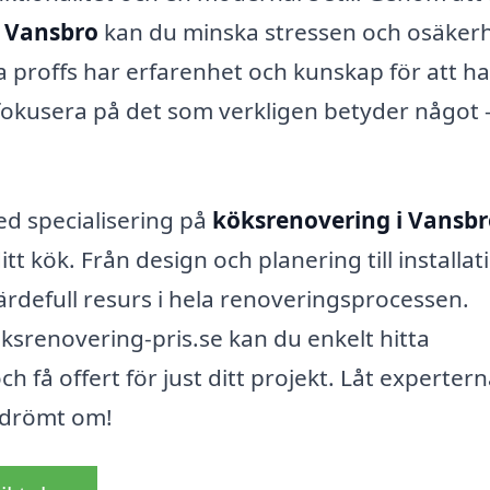
i Vansbro
kan du minska stressen och osäker
a proffs har erfarenhet och kunskap för att h
 fokusera på det som verkligen betyder något –
d specialisering på
köksrenovering i Vansbr
itt kök. Från design och planering till installat
ärdefull resurs i hela renoveringsprocessen.
srenovering-pris.se kan du enkelt hitta
h få offert för just ditt projekt. Låt experter
r drömt om!