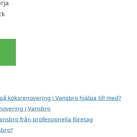
örja
ck
 på köksrenovering i Vansbro hjälpa till med?
enovering i Vansbro
ansbro från professionella företag
sbro?