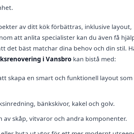
nhet.
ter av ditt kök förbättras, inklusive layout,
nom att anlita specialister kan du även få hjä
att det bäst matchar dina behov och din stil. H
ksrenovering i Vansbro
kan bistå med:
tt skapa en smart och funktionell layout som
ksinredning, bänkskivor, kakel och golv.
on av skåp, vitvaror och andra komponenter.
eller byta ut ytor för ett mer modernt utseen