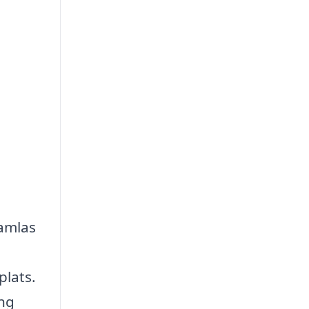
samlas
plats.
ing