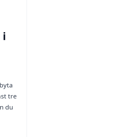
 i
 byta
st tre
an du