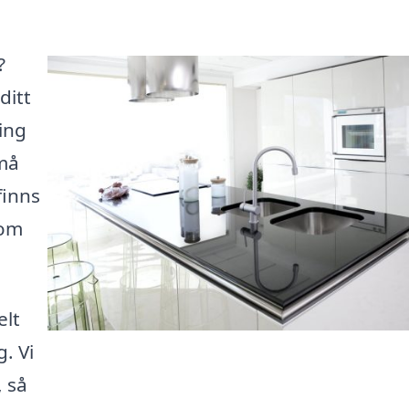
?
ditt
ning
må
finns
som
elt
. Vi
 så