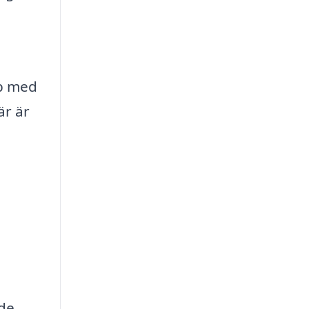
lp med
är är
de.