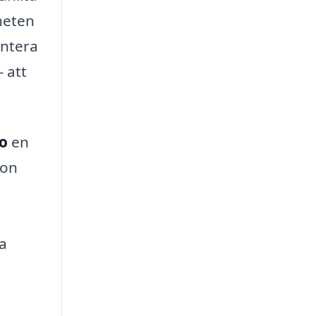
heten
antera
 att
o
en
ion
na