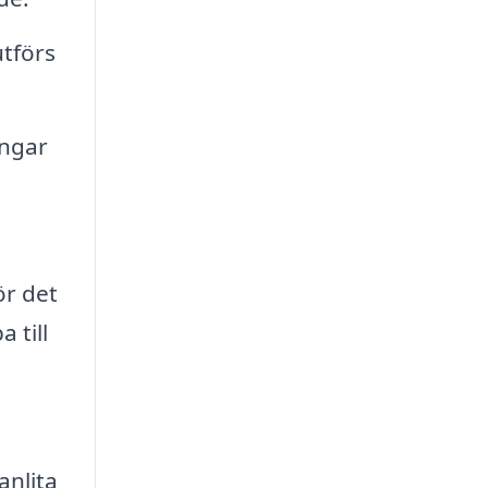
utförs
engar
ör det
 till
anlita