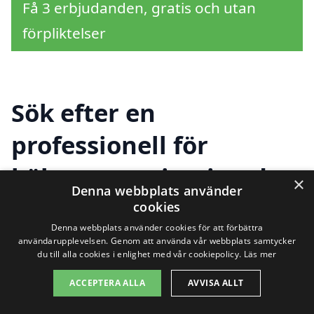
Få 3 erbjudanden, gratis och utan
förpliktelser
Sök efter en
professionell för
köksrenovering i andra
×
Denna webbplats använder
städer nära Vaxholm
cookies
Denna webbplats använder cookies för att förbättra
användarupplevelsen. Genom att använda vår webbplats samtycker
du till alla cookies i enlighet med vår cookiepolicy.
Läs mer
Att renovera köket är en spännande men
ACCEPTERA ALLA
AVVISA ALLT
även komplex process. Oavsett om du