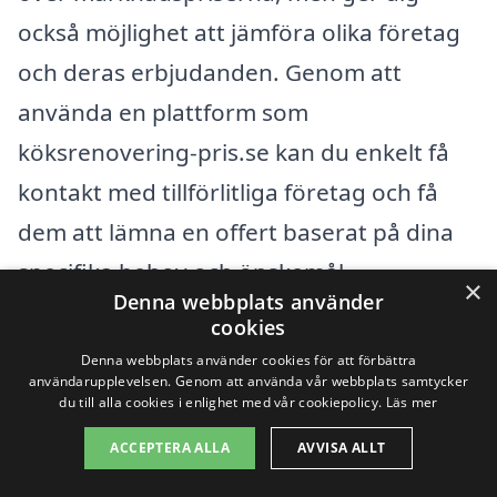
också möjlighet att jämföra olika företag
och deras erbjudanden. Genom att
använda en plattform som
köksrenovering-pris.se kan du enkelt få
kontakt med tillförlitliga företag och få
dem att lämna en offert baserat på dina
specifika behov och önskemål.
×
Denna webbplats använder
cookies
Slutligen är det viktigt att ha en klar idé
Denna webbplats använder cookies för att förbättra
om din vision för köket innan du påbörjar
användarupplevelsen. Genom att använda vår webbplats samtycker
du till alla cookies i enlighet med vår cookiepolicy.
Läs mer
renoveringen. Att ha en detaljerad plan
ACCEPTERA ALLA
AVVISA ALLT
som omfattar design, funktion och