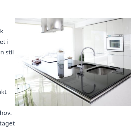
sk
t i
 stil
akt
ehov.
etaget