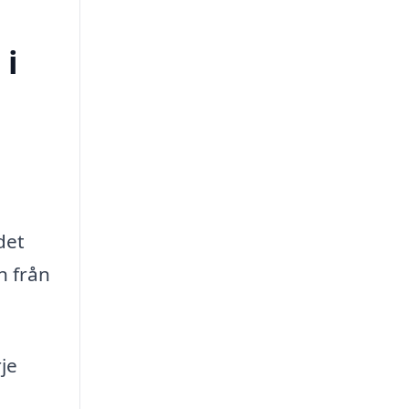
 i
det
n från
je