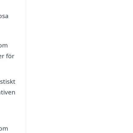
osa
som
r för
stiskt
ativen
 om