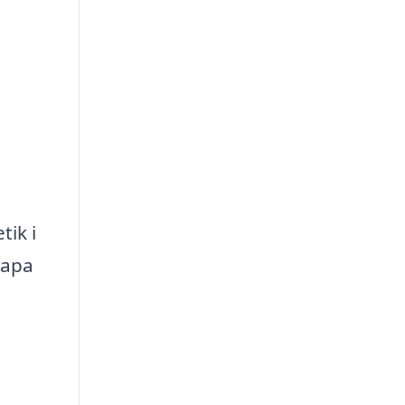
tik i
kapa
t