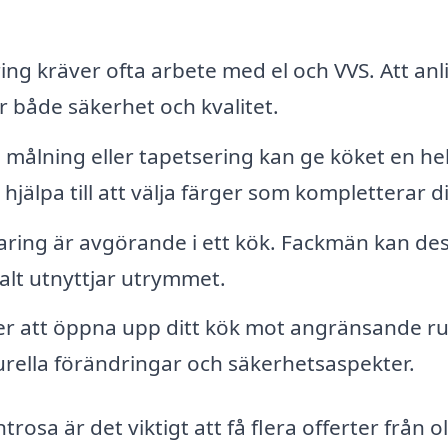
ng kräver ofta arbete med el och VVS. Att anl
r både säkerhet och kvalitet.
 målning eller tapetsering kan ge köket en hel
älpa till att välja färger som kompletterar din
varing är avgörande i ett kök. Fackmän kan de
lt utnyttjar utrymmet.
 att öppna upp ditt kök mot angränsande r
urella förändringar och säkerhetsaspekter.
sa är det viktigt att få flera offerter från ol