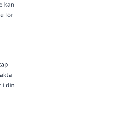
se kan
e för
kap
takta
 i din