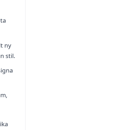
ita
t ny
 stil.
signa
um,
ika