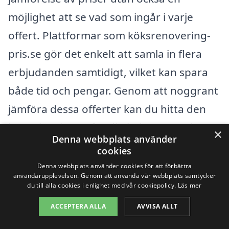
möjlighet att se vad som ingår i varje
offert. Plattformar som köksrenovering-
pris.se gör det enkelt att samla in flera
erbjudanden samtidigt, vilket kan spara
både tid och pengar. Genom att noggrant
jämföra dessa offerter kan du hitta den
bästa lösningen för din köksrenovering.
×
Denna webbplats använder
cookies
Få 3 erbjudanden, gratis och utan
Denna webbplats använder cookies för att förbättra
användarupplevelsen. Genom att använda vår webbplats samtycker
förpliktelser
du till alla cookies i enlighet med vår cookiepolicy.
Läs mer
ACCEPTERA ALLA
AVVISA ALLT