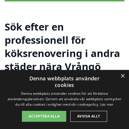
Sök efter en
professionell för
köksrenovering i andra
städer nära Vrångö
×
Denna webbplats använder
cookies
Att renovera köket kan vara en stor
Denna webbplats använder cookies för att förbättra
investering både tid- och
användarupplevelsen. Genom att använda vår webbplats samtycker
du till alla cookies i enlighet med vår cookiepolicy.
Läs mer
kostnadsmässigt. Det är därför viktigt att
ACCEPTERA ALLA
AVVISA ALLT
hitta rätt hjälp för köksrenovering i