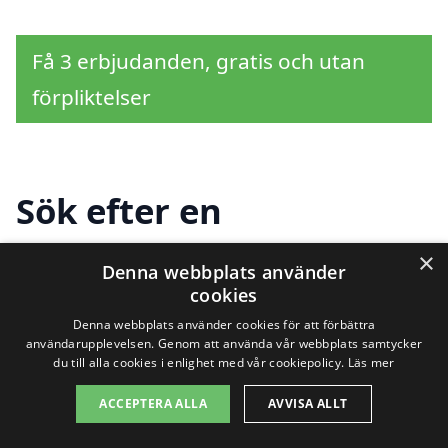
Få 3 erbjudanden, gratis och utan
förpliktelser
Sök efter en
professionell för
×
Denna webbplats använder
köksrenovering i andra
cookies
Denna webbplats använder cookies för att förbättra
städer nära Vrena
användarupplevelsen. Genom att använda vår webbplats samtycker
du till alla cookies i enlighet med vår cookiepolicy.
Läs mer
ACCEPTERA ALLA
AVVISA ALLT
Att genomföra en köksrenovering i Vrena