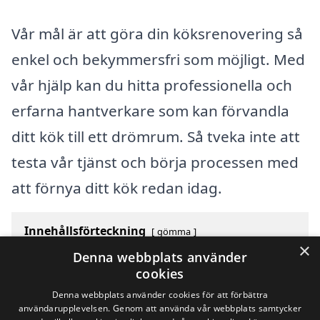
Vår mål är att göra din köksrenovering så
enkel och bekymmersfri som möjligt. Med
vår hjälp kan du hitta professionella och
erfarna hantverkare som kan förvandla
ditt kök till ett drömrum. Så tveka inte att
testa vår tjänst och börja processen med
att förnya ditt kök redan idag.
Innehållsförteckning
gömma
×
1
Översikt över svenska städer som börjar med Y
Denna webbplats använder
2
Sök efter en skicklig köksrenovering i andra städer i
cookies
Sverige
Denna webbplats använder cookies för att förbättra
användarupplevelsen. Genom att använda vår webbplats samtycker