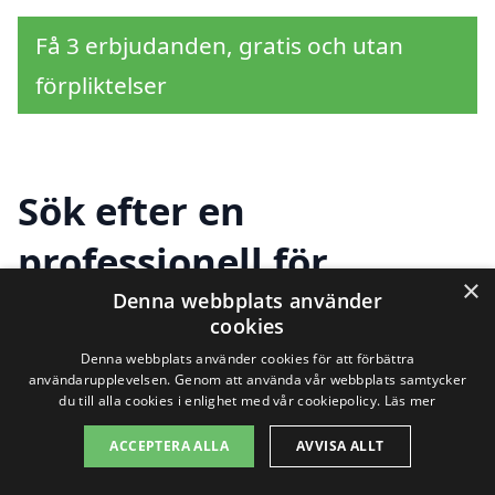
Få 3 erbjudanden, gratis och utan
förpliktelser
Sök efter en
professionell för
×
köksrenovering i andra
Denna webbplats använder
cookies
städer nära Alster
Denna webbplats använder cookies för att förbättra
användarupplevelsen. Genom att använda vår webbplats samtycker
du till alla cookies i enlighet med vår cookiepolicy.
Läs mer
Att planera en köksrenovering i Alster är
ACCEPTERA ALLA
AVVISA ALLT
ett spännande projekt som kan ge ditt