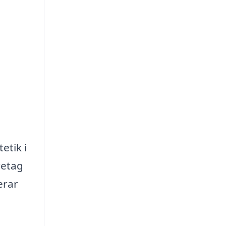
etik i
retag
erar