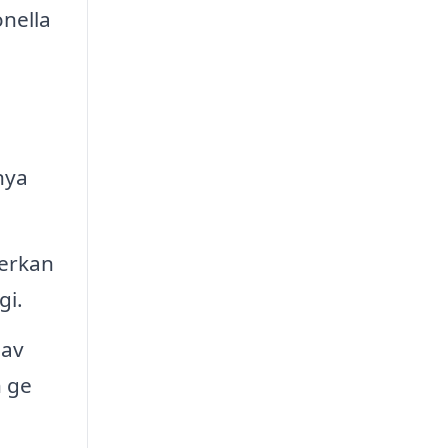
nella
nya
erkan
gi.
 av
h ge