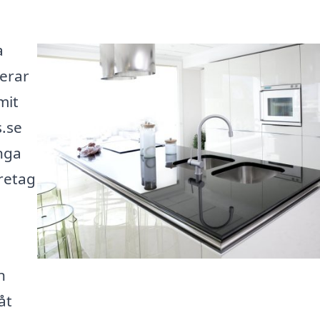
a
erar
mit
s.se
nga
öretag
n
åt