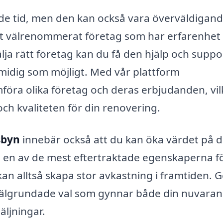
e tid, men den kan också vara överväldigand
a ett välrenommerat företag som har erfarenhet
lja rätt företag kan du få den hjälp och suppo
smidig som möjligt. Med vår plattform
föra olika företag och deras erbjudanden, vil
 och kvaliteten för din renovering.
sbyn
innebär också att du kan öka värdet på d
a en av de mest eftertraktade egenskaperna f
kan alltså skapa stor avkastning i framtiden.
ra välgrundade val som gynnar både din nuvara
äljningar.