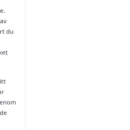
e.
 av
rt du
ket
itt
ör
 Genom
nde