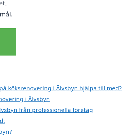
et,
mål.
 på köksrenovering i Älvsbyn hjälpa till med?
novering i Älvsbyn
vsbyn från professionella företag
d:
sbyn?