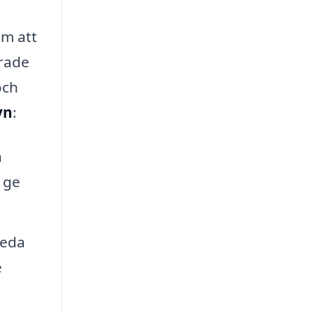
om att
erade
och
yn
:
n
 ge
leda
e