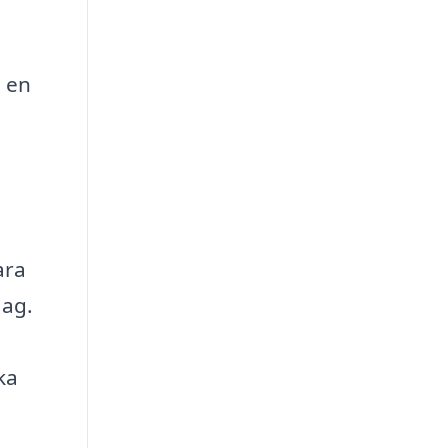
 en
ara
dag.
ka