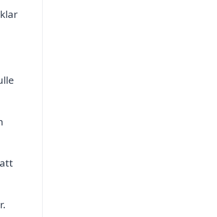
klar
lle
h
att
r.