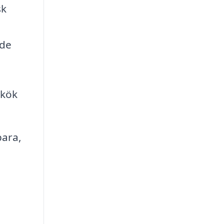
sk
 de
 kök
bara,