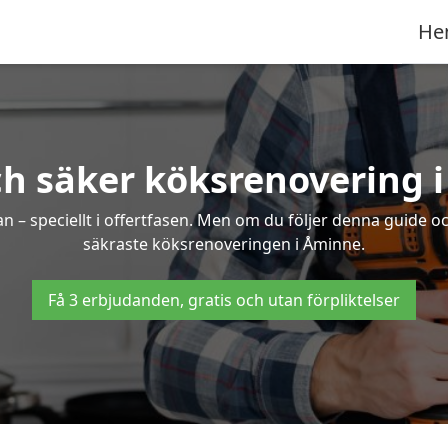
He
ch säker köksrenovering 
an – speciellt i offertfasen. Men om du följer denna guide o
säkraste köksrenoveringen i Åminne.
Få 3 erbjudanden, gratis och utan förpliktelser