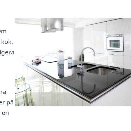
 Om
 kök,
vigera
ära
er på
 en