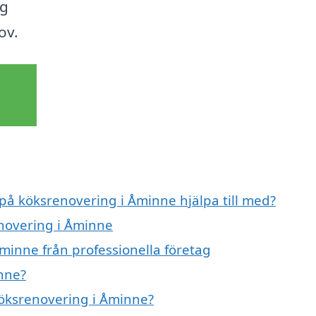
ig
ov.
 på köksrenovering i Åminne hjälpa till med?
enovering i Åminne
minne från professionella företag
nne?
köksrenovering i Åminne?