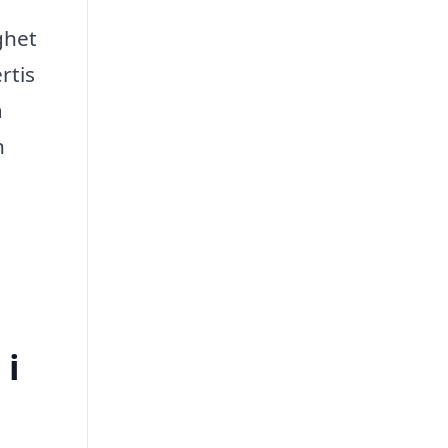
ghet
rtis
a
n
 i