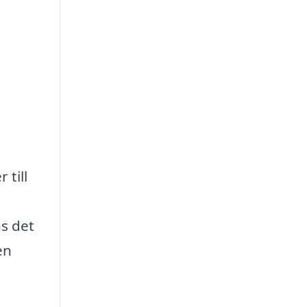
till
s det
en