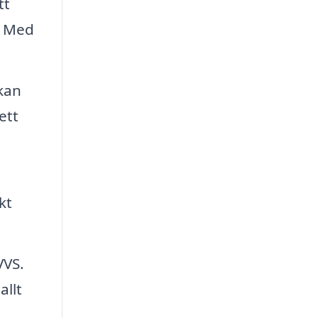
tt
. Med
 kan
ett
kt
VVS.
allt