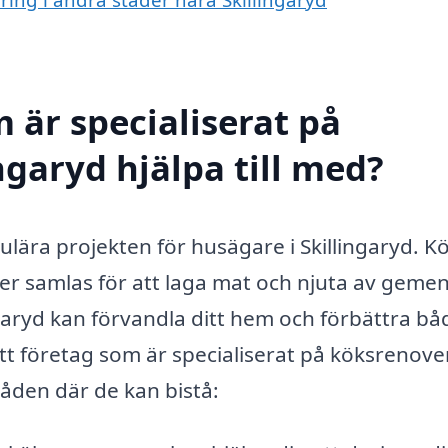
 är specialiserat på
ngaryd hjälpa till med?
ulära projekten för husägare i Skillingaryd. K
nner samlas för att laga mat och njuta av geme
ngaryd kan förvandla ditt hem och förbättra bå
ett företag som är specialiserat på köksrenove
råden där de kan bistå: