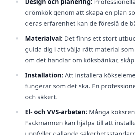
Design och planering:
Professionella
drömkök genom att skapa en plan s
deras erfarenhet kan de föreslå de bä
Materialval:
Det finns ett stort utbu
guida dig i att välja rätt material s
om det handlar om köksbänkar, skåp e
Installation:
Att installera kökselemen
fungerar som det ska. En professionell i
och säkert.
El- och VVS-arbeten:
Många köksrenov
Fackmännen kan hjälpa till att install
uppfyller gällande säkerhetsstandard