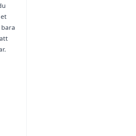
du
det
e bara
att
ar.