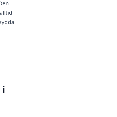
 Den
lltid
rsydda
 i