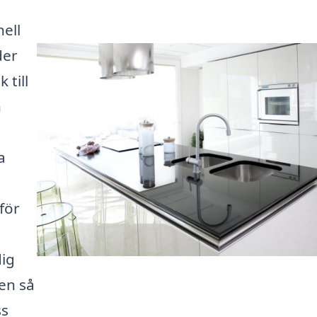
ell
der
 till
h
a
för
dig
den så
ss