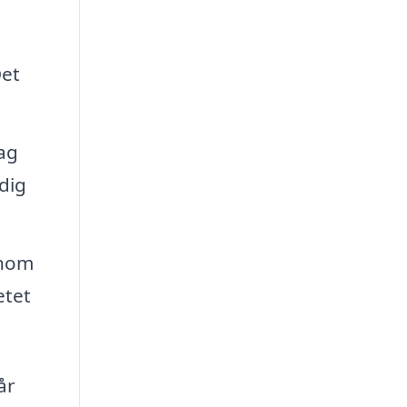
Det
ag
dig
enom
etet
år