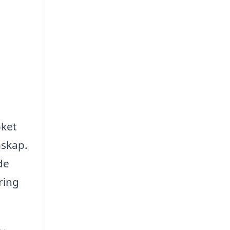
öket
nskap.
de
ring