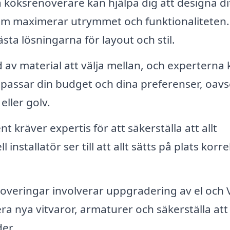
 köksrenoverare kan hjälpa dig att designa di
om maximerar utrymmet och funktionaliteten
sta lösningarna för layout och stil.
d av material att välja mellan, och experterna
om passar din budget och dina preferenser, oavs
ller golv.
t kräver expertis för att säkerställa att allt
nstallatör ser till att allt sätts på plats korre
eringar involverar uppgradering av el och 
era nya vitvaror, armaturer och säkerställa att 
er.