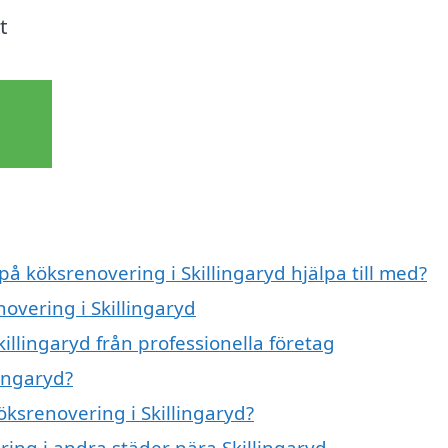
t
på köksrenovering i Skillingaryd hjälpa till med?
novering i Skillingaryd
illingaryd från professionella företag
lingaryd?
öksrenovering i Skillingaryd?
ring i andra städer nära Skillingaryd