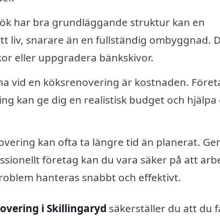
ök har bra grundläggande struktur kan en
ytt liv, snarare än en fullständig ombyggnad. 
or eller uppgradera bänkskivor.
na vid en köksrenovering är kostnaden. Föret
ng kan ge dig en realistisk budget och hjälpa 
vering kan ofta ta längre tid än planerat. G
essionellt företag kan du vara säker på att arb
 problem hanteras snabbt och effektivt.
vering i Skillingaryd
säkerställer du att du f