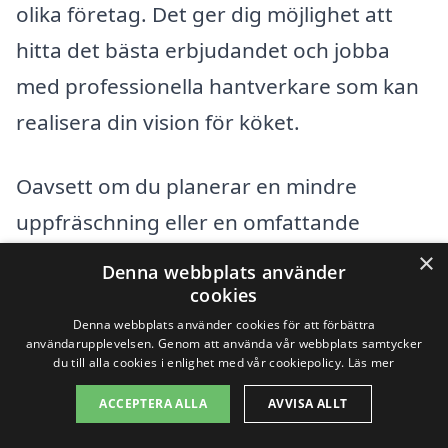
olika företag. Det ger dig möjlighet att
hitta det bästa erbjudandet och jobba
med professionella hantverkare som kan
realisera din vision för köket.
Oavsett om du planerar en mindre
uppfräschning eller en omfattande
renovering av ditt kök, kan dessa faktorer
×
Denna webbplats använder
leda dig mot en mer informerad
cookies
beslutprocess och hjälpa dig att uppnå
Denna webbplats använder cookies för att förbättra
användarupplevelsen. Genom att använda vår webbplats samtycker
det kök du alltid drömt om.
du till alla cookies i enlighet med vår cookiepolicy.
Läs mer
ACCEPTERA ALLA
AVVISA ALLT
Få 3 erbjudanden, gratis och utan