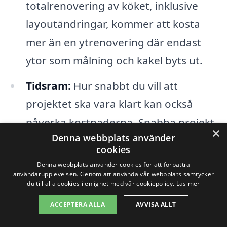
totalrenovering av köket, inklusive
layoutändringar, kommer att kosta
mer än en ytrenovering där endast
ytor som målning och kakel byts ut.
Tidsram:
Hur snabbt du vill att
projektet ska vara klart kan också
påverka kostnaderna. Snabba projekt
×
Denna webbplats använder
kan kräva mer resurser och därmed
cookies
bli dyrare.
Denna webbplats använder cookies för att förbättra
användarupplevelsen. Genom att använda vår webbplats samtycker
du till alla cookies i enlighet med vår cookiepolicy.
Läs mer
Genom att noggrant överväga dessa
ACCEPTERA ALLA
AVVISA ALLT
faktorer kan du bättre förbereda dig för