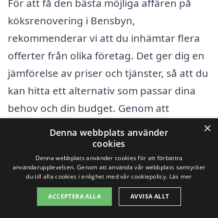
För att få den bästa möjliga affären på
köksrenovering i Bensbyn,
rekommenderar vi att du inhämtar flera
offerter från olika företag. Det ger dig en
jämförelse av priser och tjänster, så att du
kan hitta ett alternativ som passar dina
behov och din budget. Genom att
använda en plattform som
×
Denna webbplats använder
köksrenovering-pris.se kan du enkelt få
cookies
kontakt med lokala entreprenörer, vilket
Denna webbplats använder cookies för att förbättra
användarupplevelsen. Genom att använda vår webbplats samtycker
underlätter för dig att planera och
du till alla cookies i enlighet med vår cookiepolicy.
Läs mer
genomföra din drömrenovering. Tveka
ACCEPTERA ALLA
AVVISA ALLT
inte att göra din research och fråga om