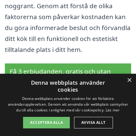
noggrant. Genom att förstå de olika
faktorerna som påverkar kostnaden kan
du göra informerade beslut och förvandla
ditt kök till en funktionell och estetiskt
tilltalande plats i ditt hem.
Få 3 erbjudanden, gratis och utan
×
förpliktelser
Denna webbplats använder
cookies
Denna webbplats använder cookies för att förbättra
användarupplevelsen. Genom att använda vår webbplats samtycker
du till alla cookies i enlighet med vår cookiepolicy.
Läs mer
Sök efter en
ACCEPTERA ALLA
AVVISA ALLT
professionell för