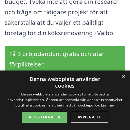
budget. Tveka inte att göra din research
och fråga om tidigare projekt för att
säkerställa att du väljer ett pålitligt
företag för din köksrenovering i Valbo.
Få 3 erbjudanden, gratis och utan
förpliktelser
×
Denna webbplats använder
cookies
Sök efter en
Denna webbplats använder cookies för att förbättra
användarupplevelsen. Genom att använda vår webbplats samtycker
du till alla cookies i enlighet med vår cookiepolicy.
Läs mer
professionell för
ACCEPTERA ALLA
AVVISA ALLT
köksrenovering i andra