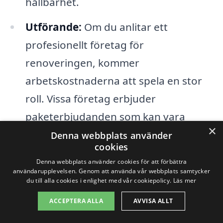
hållbarhet.
Utförande:
Om du anlitar ett
profesionellt företag för
renoveringen, kommer
arbetskostnaderna att spela en stor
roll. Vissa företag erbjuder
paketerbjudanden som kan vara
×
fördelaktiga, så det kan vara värt att
Denna webbplats använder
cookies
jämföra olika offerter.
Denna webbplats använder cookies för att förbättra
användarupplevelsen. Genom att använda vår webbplats samtycker
Design och planering:
Att anlita en
du till alla cookies i enlighet med vår cookiepolicy.
Läs mer
designer för att planera köket kan
ACCEPTERA ALLA
AVVISA ALLT
också påverka kostnaden. En