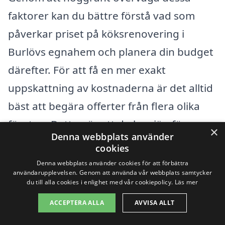
faktorer kan du bättre förstå vad som
påverkar priset på köksrenovering i
Burlövs egnahem och planera din budget
därefter. För att få en mer exakt
uppskattning av kostnaderna är det alltid
bäst att begära offerter från flera olika
företag. Detta gör att du kan jämföra
×
Denna webbplats använder
priser och tjänster, vilket hjälper dig att
cookies
fatta ett informerat beslut. Genom
Denna webbplats använder cookies för att förbättra
användarupplevelsen. Genom att använda vår webbplats samtycker
köksrenovering-pris.se kan du enkelt få
du till alla cookies i enlighet med vår cookiepolicy.
Läs mer
kontakt med professionella hantverkare i
ACCEPTERA ALLA
AVVISA ALLT
ditt område som kan hjälpa dig med din