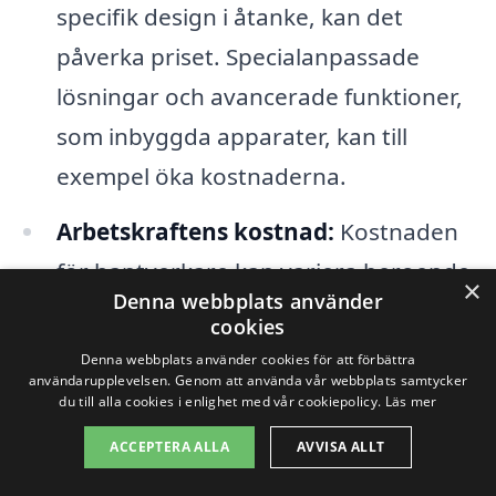
specifik design i åtanke, kan det
påverka priset. Specialanpassade
lösningar och avancerade funktioner,
som inbyggda apparater, kan till
exempel öka kostnaderna.
Arbetskraftens kostnad:
Kostnaden
för hantverkare kan variera beroende
×
Denna webbplats använder
på erfarenhet och tillgänglighet i
cookies
området. Att anlita en lokal expert kan
Denna webbplats använder cookies för att förbättra
användarupplevelsen. Genom att använda vår webbplats samtycker
ibland spara pengar.
du till alla cookies i enlighet med vår cookiepolicy.
Läs mer
Tid och schemaläggning:
Om du har
ACCEPTERA ALLA
AVVISA ALLT
specifika tidsramar för din renovering