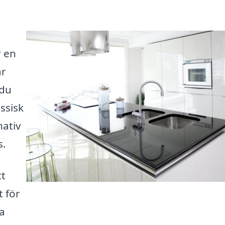
r en
är
 du
ssisk
nativ
s.
tt
t för
a