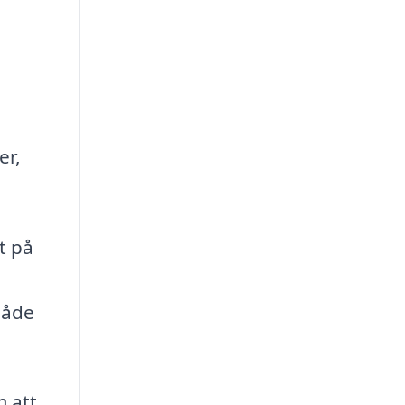
er,
t på
både
m att