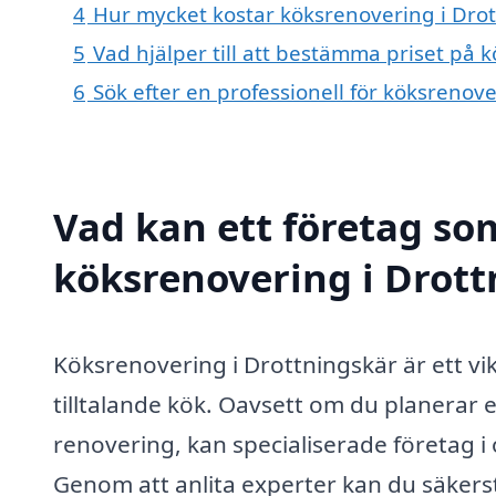
4
Hur mycket kostar köksrenovering i Dro
5
Vad hjälper till att bestämma priset på 
6
Sök efter en professionell för köksrenov
Vad kan ett företag som
köksrenovering i Drott
Köksrenovering i Drottningskär är ett vikt
tilltalande kök. Oavsett om du planerar 
renovering, kan specialiserade företag i 
Genom att anlita experter kan du säkerstä