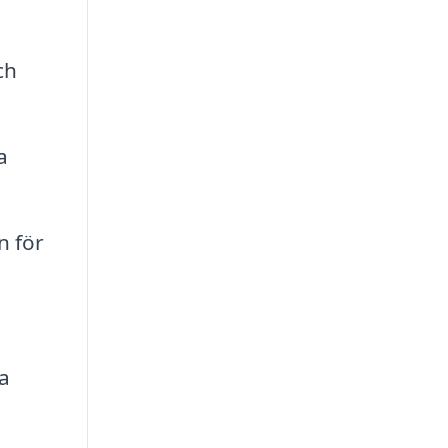
ch
a
n för
na