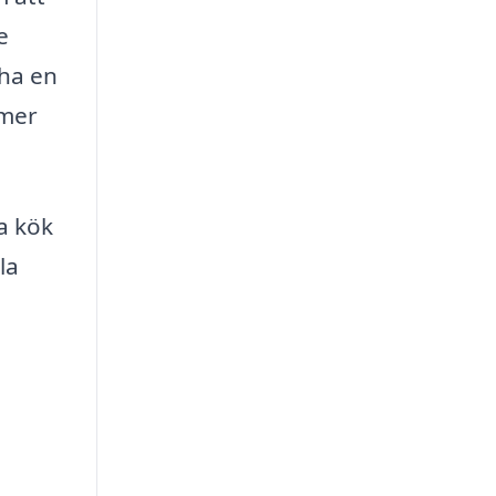
e
 ha en
 mer
a kök
la