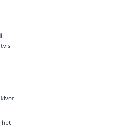
l
tvis
h
skivor
arhet