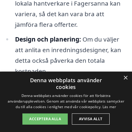
lokala hantverkare i Fagersanna kan
variera, så det kan vara bra att
jämföra flera offerter.
Design och planering:
Om du väljer
att anlita en inredningsdesigner, kan
detta också påverka den totala
kostnaden.
×
Denna webbplats använder
cookies
Det lönar sig att sätta en budget och göra
Denna webbplats använder cookies för att förbättra
en noggrann plan innan du påbörjar
användarupplevelsen. Genom att använda vår webbplats samtycker
du till alla cookies i enlighet med vår cookiepolicy.
Läs mer
köksrenovering i Fagersanna. Genom att
ACCEPTERA ALLA
AVVISA ALLT
samla in offerter och jämföra priser från