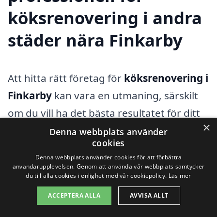
köksrenovering i andra
städer nära Finkarby
Att hitta rätt företag för
köksrenovering i
Finkarby
kan vara en utmaning, särskilt
om du vill ha det bästa resultatet för ditt
×
kök. Lyckligtvis ligger Finkarby i en region
Denna webbplats använder
cookies
där flera närliggande städer erbjuder ett
Denna webbplats använder cookies för att förbättra
brett utbud av tjänster inom
användarupplevelsen. Genom att använda vår webbplats samtycker
du till alla cookies i enlighet med vår cookiepolicy.
Läs mer
köksrenovering. Genom att utforska
ACCEPTERA ALLA
AVVISA ALLT
alternativ i dessa omgivande städer kan