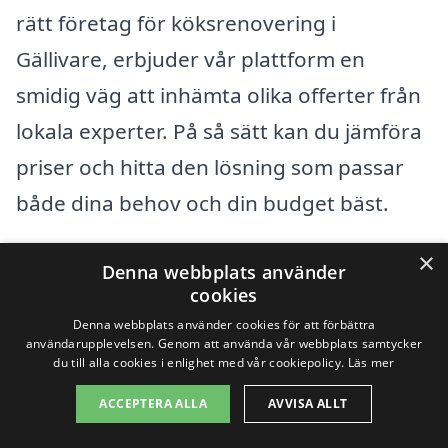
rätt företag för köksrenovering i
Gällivare, erbjuder vår plattform en
smidig väg att inhämta olika offerter från
lokala experter. På så sätt kan du jämföra
priser och hitta den lösning som passar
både dina behov och din budget bäst.
×
Denna webbplats använder
Få 3 erbjudanden, gratis och utan
cookies
förpliktelser
Denna webbplats använder cookies för att förbättra
användarupplevelsen. Genom att använda vår webbplats samtycker
du till alla cookies i enlighet med vår cookiepolicy.
Läs mer
ACCEPTERA ALLA
AVVISA ALLT
Sök efter en