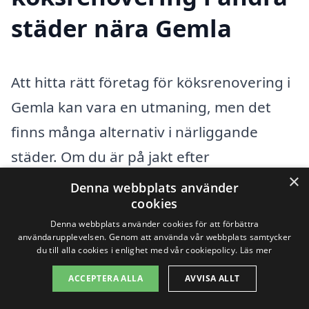
städer nära Gemla
Att hitta rätt företag för köksrenovering i
Gemla kan vara en utmaning, men det
finns många alternativ i närliggande
städer. Om du är på jakt efter
×
professionella hantverkare handlar det
Denna webbplats använder
cookies
om att jämföra olika erbjudanden och
Denna webbplats använder cookies för att förbättra
hitta den bästa lösningen för just ditt kök.
användarupplevelsen. Genom att använda vår webbplats samtycker
du till alla cookies i enlighet med vår cookiepolicy.
Läs mer
När du utforskar möjligheterna kan du
överväga att söka i städer som
Växjö
,
ACCEPTERA ALLA
AVVISA ALLT
Alvesta
,
Mörarp
,
Älmhult
,
Borgholm
,