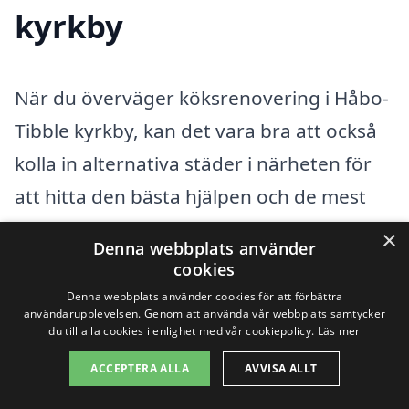
kyrkby
När du överväger köksrenovering i Håbo-
Tibble kyrkby, kan det vara bra att också
kolla in alternativa städer i närheten för
att hitta den bästa hjälpen och de mest
konkurrenskraftiga priserna. Det finns
×
Denna webbplats använder
flera saker att tänka på när du söker efter
cookies
en professionell hantverkare för din
Denna webbplats använder cookies för att förbättra
användarupplevelsen. Genom att använda vår webbplats samtycker
köksrenovering:
du till alla cookies i enlighet med vår cookiepolicy.
Läs mer
ACCEPTERA ALLA
AVVISA ALLT
Kontrollera referenser och omdömen