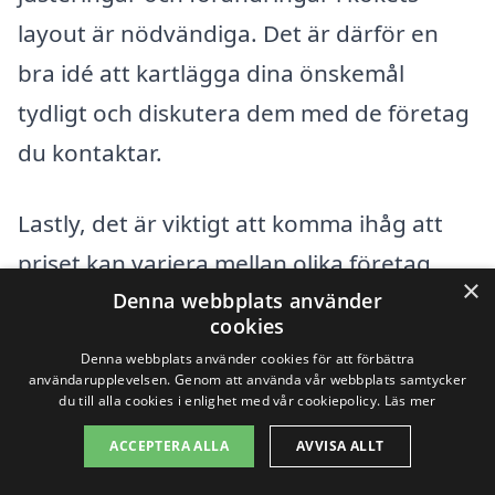
layout är nödvändiga. Det är därför en
bra idé att kartlägga dina önskemål
tydligt och diskutera dem med de företag
du kontaktar.
Lastly, det är viktigt att komma ihåg att
priset kan variera mellan olika företag
×
som erbjuder köksrenovering i Höör.
Denna webbplats använder
cookies
Genom att jämföra flera offerter kan du få
Denna webbplats använder cookies för att förbättra
en bättre förståelse för marknadspriserna
användarupplevelsen. Genom att använda vår webbplats samtycker
du till alla cookies i enlighet med vår cookiepolicy.
Läs mer
och hitta det bästa alternativet för dina
ACCEPTERA ALLA
AVVISA ALLT
behov. Använd våra resurser för att