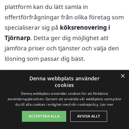
plattform kan du lätt samla in
offertförfrågningar från olika företag som
specialiserar sig på
köksrenovering i
Tjörnarp
. Detta ger dig möjlighet att
jämföra priser och tjänster och välja den
lösning som passar dig bäst.
×
Att planera en köksrenovering behöver
Denna webbplats använder
cookies
inte vara överväldigande; med rätt
Denna webbplats använder cookies för att förbättra
information och stöd kan du göra
användarupplevelsen. Genom att använda vår webbplats samtycker
du till alla cookies i enlighet med vår cookiepolicy.
Läs mer
värdefulla beslut. Kom ihåg att varje kök
ACCEPTERA ALLA
AVVISA ALLT
är unikt, och dina specifika behov
kommer att påverka kostnaden, så se till