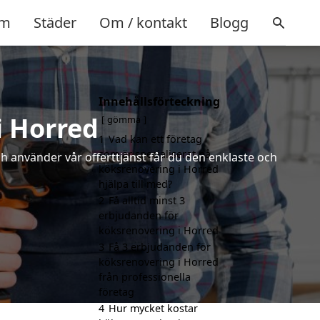
m
Städer
Om / kontakt
Blogg
Innehållsförteckning
i Horred
gömma
1
Vad kan ett företag
som är specialiserat på
ch använder vår offerttjänst får du den enklaste och
köksrenovering i Horred
hjälpa till med?
2
Få alltid minst 3
erbjudanden för
köksrenovering i Horred
3
Få 3 erbjudanden för
köksrenovering i Horred
från professionella
företag
4
Hur mycket kostar