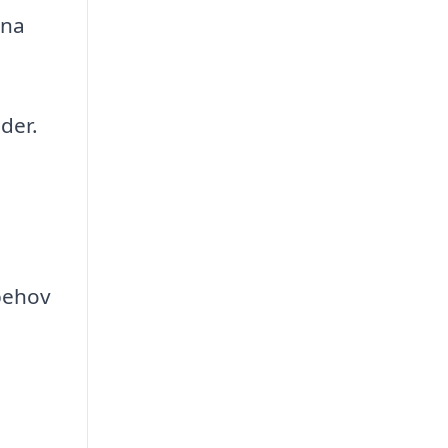
ina
der.
behov