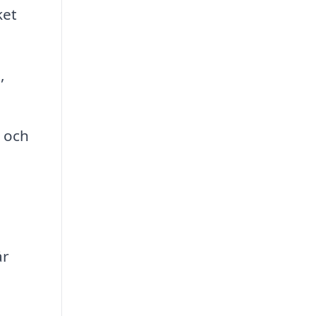
ket
,
g och
år