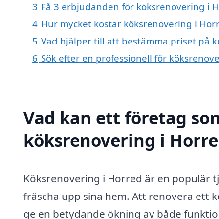
3
Få 3 erbjudanden för köksrenovering i H
4
Hur mycket kostar köksrenovering i Hor
5
Vad hjälper till att bestämma priset på 
6
Sök efter en professionell för köksrenov
Vad kan ett företag som
köksrenovering i Horre
Köksrenovering i Horred är en populär t
fräscha upp sina hem. Att renovera ett k
ge en betydande ökning av både funktion