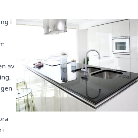
ng i
om
en av
ing,
ligen
öra
 i