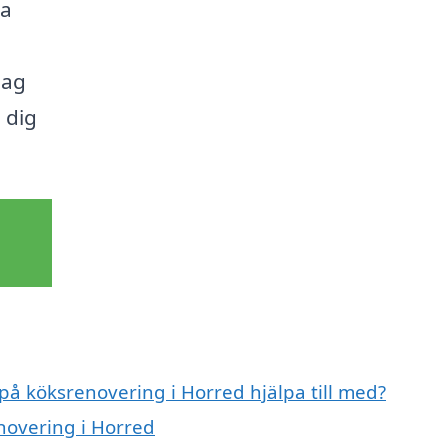
ga
dag
 dig
 på köksrenovering i Horred hjälpa till med?
enovering i Horred