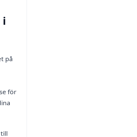
 i
et på
se för
dina
ill