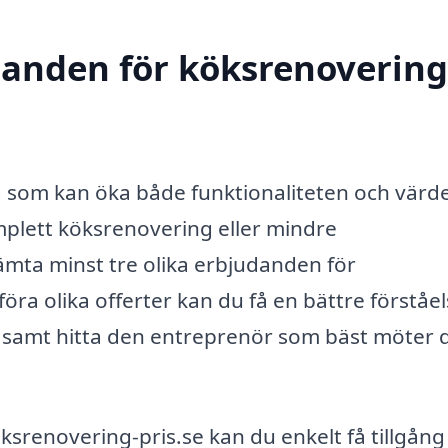
danden för köksrenovering
g som kan öka både funktionaliteten och värd
plett köksrenovering eller mindre
hämta minst tre olika erbjudanden för
ra olika offerter kan du få en bättre förståel
r samt hitta den entreprenör som bäst möter 
enovering-pris.se kan du enkelt få tillgång t