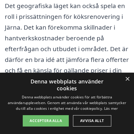
Det geografiska läget kan också spela en
roll i prissättningen för köksrenovering i
Järna. Det kan förekomma skillnader i
hantverkskostnader beroende på
efterfrågan och utbudet i området. Det är
därför en bra idé att jämföra flera offerter
och få en känsla för gällande priser i din
×
lokala marknad.
Denna webbplats använder
cookies
Denna webbplats använder cookies för att förbättra
För att göra processen enklare
användarupplevelsen. Genom att använda vår webbplats samtycker
du till alla cookies i enlighet med vår cookiepolicy.
Läs mer
rekommenderar vi att du använder
plattformar som köksrenovering-pris.se.
ACCEPTERA ALLA
AVVISA ALLT
Här kan du enkelt få kontakt med olika