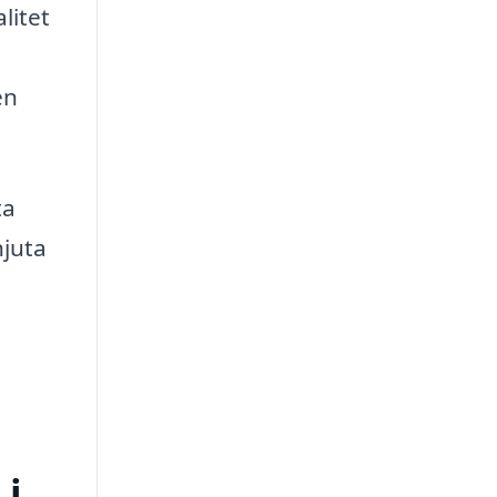
litet
en
ta
njuta
 i