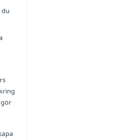
r du
a
rs
kring
 gör
skapa