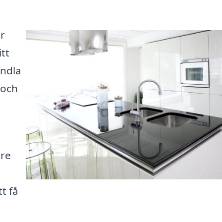
ör
tt
andla
 och
are
tt få