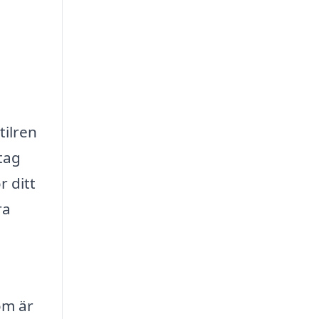
tilren
etag
r ditt
ra
om är