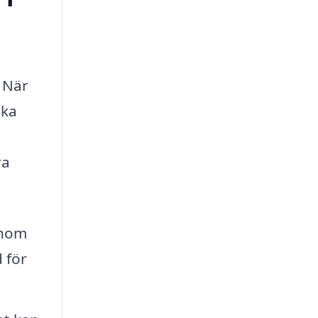
. När
ika
ra
enom
 för