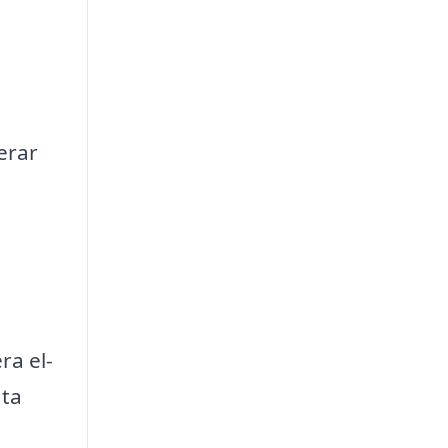
gerar
ra el-
 ta