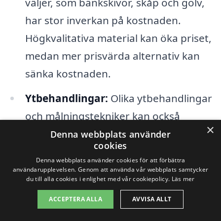
väljer, som bänkskivor, skåp och golv,
har stor inverkan på kostnaden.
Högkvalitativa material kan öka priset,
medan mer prisvärda alternativ kan
sänka kostnaden.
Ytbehandlingar:
Olika ytbehandlingar
och målningstekniker kan också
×
påverka priset. Att välja ekologiska
Denna webbplats använder
cookies
eller speciella färger kan kosta mer än
Denna webbplats använder cookies för att förbättra
standardalternativ.
användarupplevelsen. Genom att använda vår webbplats samtycker
du till alla cookies i enlighet med vår cookiepolicy.
Läs mer
Storlek och layout:
Köksstorleken och
ACCEPTERA ALLA
AVVISA ALLT
den aktuella layouten är avgörande