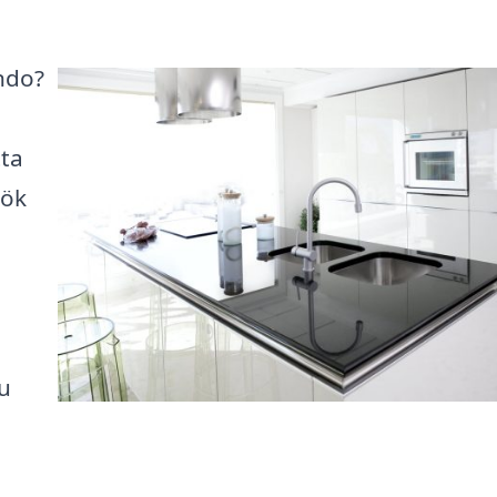
ndo?
tta
kök
u