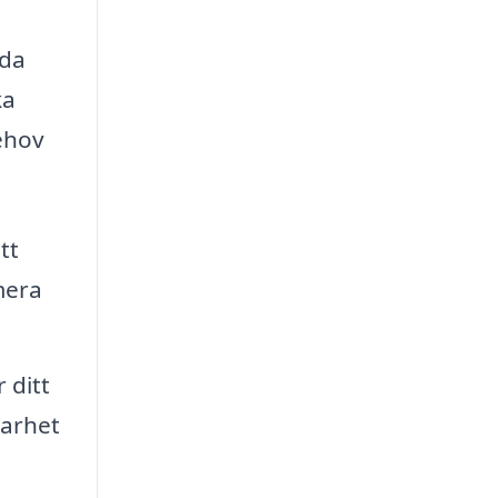
ida
ka
ehov
tt
mera
 ditt
barhet