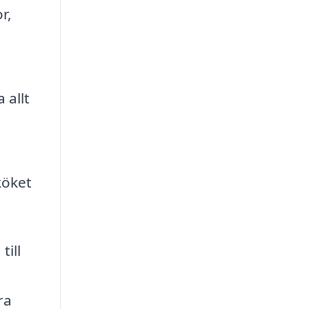
r,
 allt
köket
.
till
ra