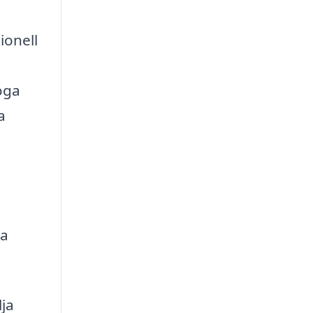
ionell
noga
a
ta
lja