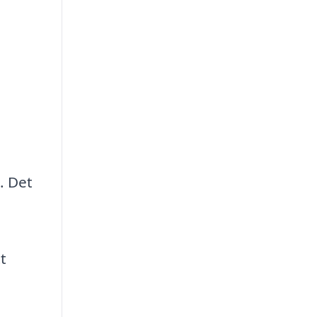
. Det
t