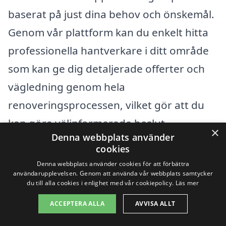
baserat på just dina behov och önskemål.
Genom vår plattform kan du enkelt hitta
professionella hantverkare i ditt område
som kan ge dig detaljerade offerter och
vägledning genom hela
renoveringsprocessen, vilket gör att du
kan göra välinformerade beslut.
×
Denna webbplats använder
cookies
Få 3 erbjudanden, gratis och utan
Denna webbplats använder cookies för att förbättra
användarupplevelsen. Genom att använda vår webbplats samtycker
förpliktelser
du till alla cookies i enlighet med vår cookiepolicy.
Läs mer
ACCEPTERA ALLA
AVVISA ALLT