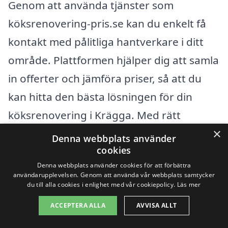
Genom att använda tjänster som
köksrenovering-pris.se kan du enkelt få
kontakt med pålitliga hantverkare i ditt
område. Plattformen hjälper dig att samla
in offerter och jämföra priser, så att du
kan hitta den bästa lösningen för din
köksrenovering i Krägga. Med rätt
×
information i handen kan du göra smarta
Denna webbplats använder
cookies
val som ligger inom din budget och ger
Denna webbplats använder cookies för att förbättra
dig det kök du drömmer om.
användarupplevelsen. Genom att använda vår webbplats samtycker
du till alla cookies i enlighet med vår cookiepolicy.
Läs mer
Få 3 erbjudanden, gratis och utan
ACCEPTERA ALLA
AVVISA ALLT
förpliktelser