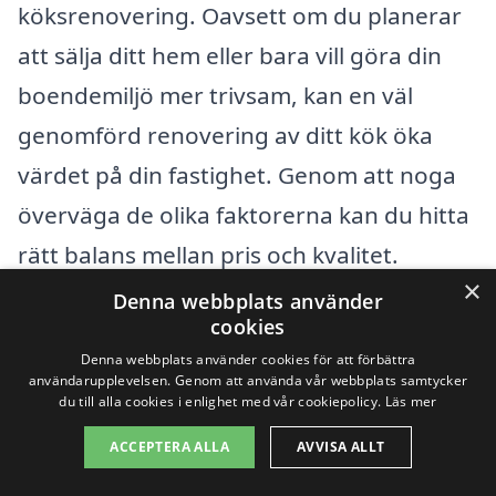
köksrenovering. Oavsett om du planerar
att sälja ditt hem eller bara vill göra din
boendemiljö mer trivsam, kan en väl
genomförd renovering av ditt kök öka
värdet på din fastighet. Genom att noga
överväga de olika faktorerna kan du hitta
rätt balans mellan pris och kvalitet.
×
Denna webbplats använder
För att underlätta processen med att få
cookies
offert på köksrenovering i Kvänum, är det
Denna webbplats använder cookies för att förbättra
användarupplevelsen. Genom att använda vår webbplats samtycker
smart att använda en plattform som
du till alla cookies i enlighet med vår cookiepolicy.
Läs mer
specialiserar sig på att koppla samman
ACCEPTERA ALLA
AVVISA ALLT
kunder med lokala hantverkare. På så sätt