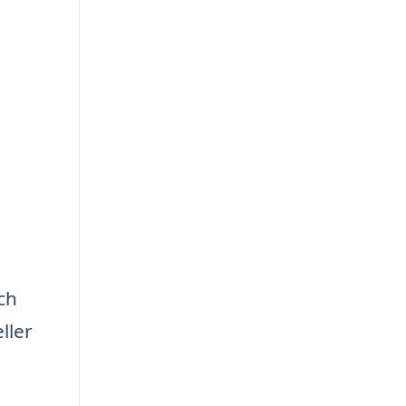
ch
ller