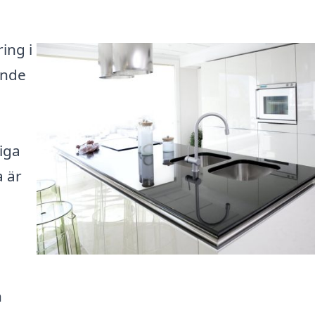
ing i
ande
iga
a är
n