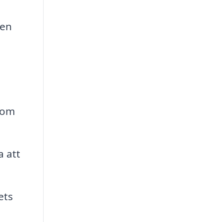
 en
som
a att
ets