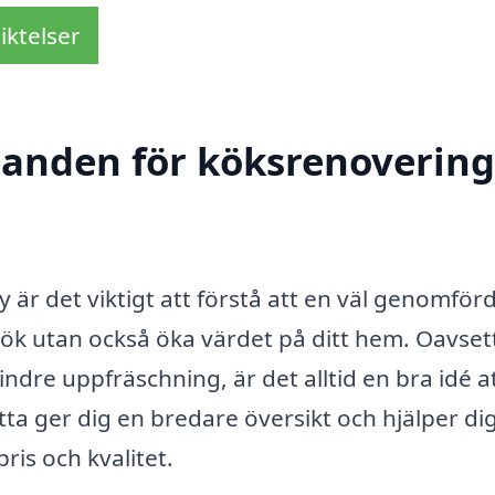
iktelser
danden för köksrenovering
 är det viktigt att förstå att en väl genomför
kök utan också öka värdet på ditt hem. Oavse
ndre uppfräschning, är det alltid en bra idé a
ta ger dig en bredare översikt och hjälper dig
ris och kvalitet.