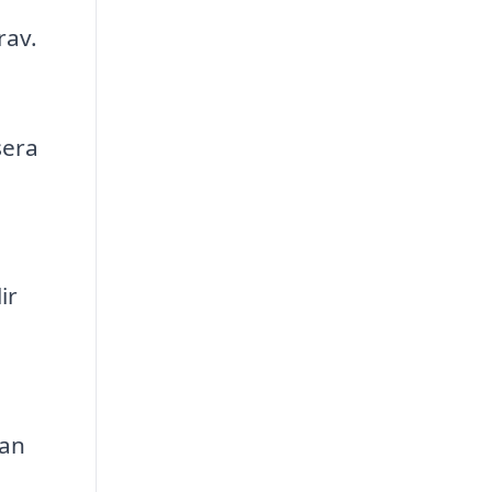
rav.
sera
ir
n
tan