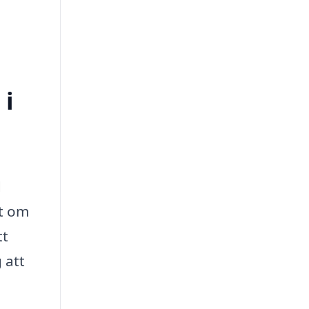
 i
d
tt om
tt
 att