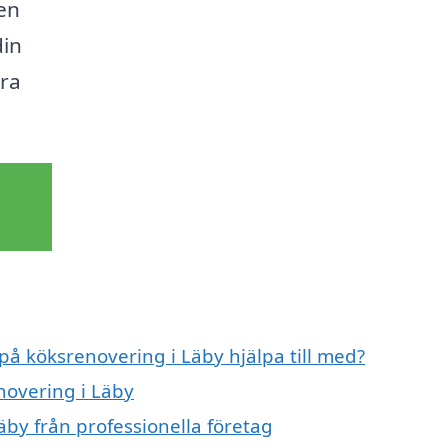
en
din
öra
 på köksrenovering i Läby hjälpa till med?
novering i Läby
by från professionella företag