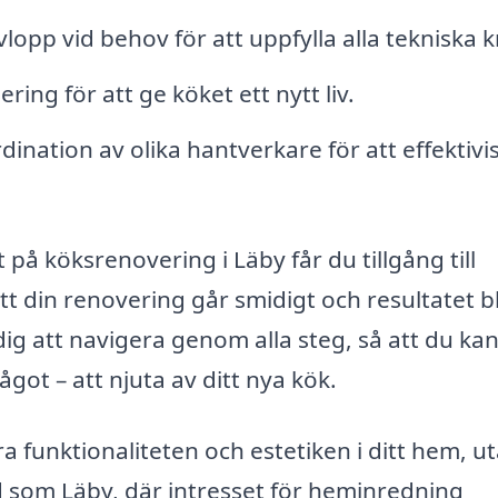
opp vid behov för att uppfylla alla tekniska k
ing för att ge köket ett nytt liv.
ination av olika hantverkare för att effektivi
 på köksrenovering i Läby får du tillgång till
tt din renovering går smidigt och resultatet bl
dig att navigera genom alla steg, så att du ka
got – att njuta av ditt nya kök.
a funktionaliteten och estetiken i ditt hem, u
d som Läby, där intresset för heminredning