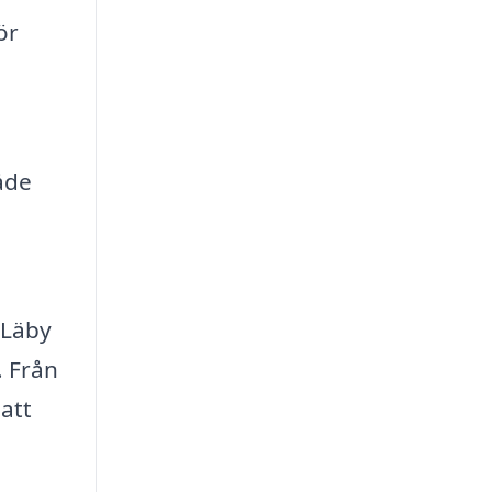
ör
åde
 Läby
. Från
 att