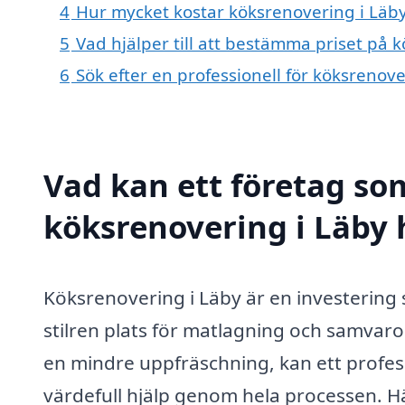
4
Hur mycket kostar köksrenovering i Läb
5
Vad hjälper till att bestämma priset på 
6
Sök efter en professionell för köksrenov
Vad kan ett företag som
köksrenovering i Läby h
Köksrenovering i Läby är en investering s
stilren plats för matlagning och samvaro
en mindre uppfräschning, kan ett profes
värdefull hjälp genom hela processen. Hä