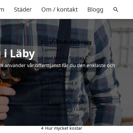
m
Städer
Om / kontakt
Blogg
Innehållsförteckning
 i Läby
gömma
1
Vad kan ett företag
som är specialiserat på
ch använder vår offerttjänst får du den enklaste och
köksrenovering i Läby
hjälpa till med?
2
Få alltid minst 3
erbjudanden för
köksrenovering i Läby
3
Få 3 erbjudanden för
köksrenovering i Läby
från professionella
företag
4
Hur mycket kostar