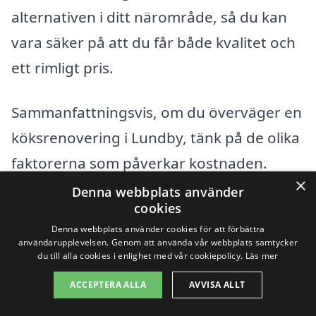
alternativen i ditt närområde, så du kan
vara säker på att du får både kvalitet och
ett rimligt pris.
Sammanfattningsvis, om du överväger en
köksrenovering i Lundby, tänk på de olika
faktorerna som påverkar kostnaden.
×
Genom att vara välinformerad och
Denna webbplats använder
cookies
inhämta flera offerter kan du göra en
Denna webbplats använder cookies för att förbättra
smart investering som ger dig ett kök du
användarupplevelsen. Genom att använda vår webbplats samtycker
du till alla cookies i enlighet med vår cookiepolicy.
Läs mer
älskar.
ACCEPTERA ALLA
AVVISA ALLT
Få 3 erbjudanden, gratis och utan