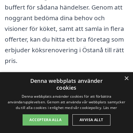
buffert för sådana händelser. Genom att
noggrant bedöma dina behov och
visioner för köket, samt att samla in flera
offerter, kan du hitta ett bra företag som
erbjuder köksrenovering i Östanå till rätt
pris.
×
Denna webbplats använder
Få 3 erbjudanden, gratis och utan
cookies
förpliktelser
Denna webbplats använder cookies för att förbättra
användarupplevelsen. Genom att använda vår webbplats samtycker
du till alla cookies i enlighet med vår cookiepolicy.
Läs mer
ACCEPTERA ALLA
AVVISA ALLT
Sök efter en