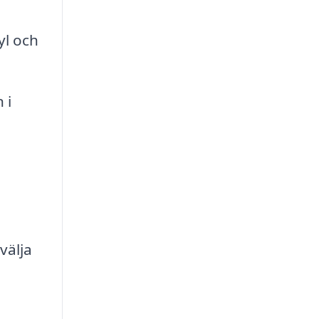
yl och
 i
välja