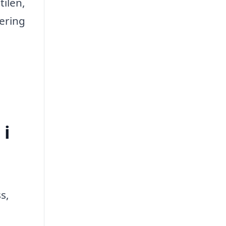
tilen,
vering
 i
s,