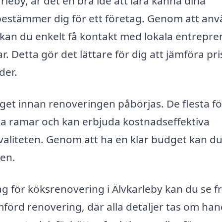
leby, är det en bra idé att lära känna dina
u bestämmer dig för ett företag. Genom att an
kan du enkelt få kontakt med lokala entrepre
. Detta gör det lättare för dig att jämföra pri
der.
udget innan renoveringen påbörjas. De flesta f
ska ramar och kan erbjuda kostnadseffektiva
aliteten. Genom att ha en klar budget kan d
sen.
tag för köksrenovering i Älvkarleby kan du se 
förd renovering, där alla detaljer tas om han