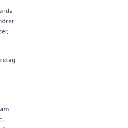
vända
nörer
ser,
öretag
u
fram
d.