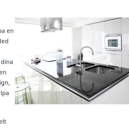
pa en
Med
 dina
 en
ign,
älpa
elt