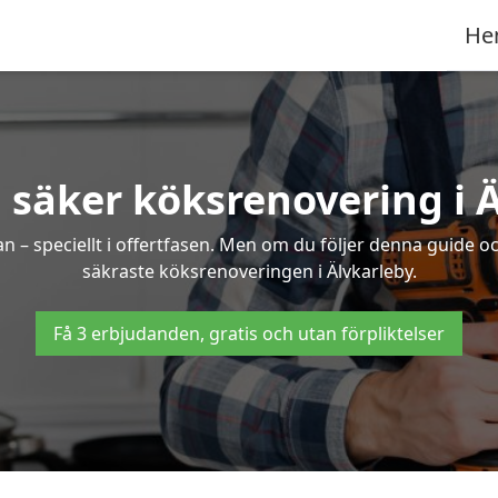
He
 säker köksrenovering i 
an – speciellt i offertfasen. Men om du följer denna guide o
säkraste köksrenoveringen i Älvkarleby.
Få 3 erbjudanden, gratis och utan förpliktelser