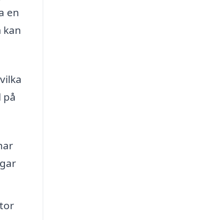
a en
m kan
vilka
l på
har
ngar
tor