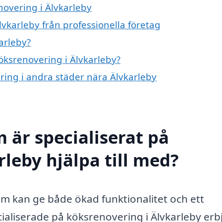
novering i Älvkarleby
vkarleby från professionella företag
arleby?
köksrenovering i Älvkarleby?
ering i andra städer nära Älvkarleby
 är specialiserat på
leby hjälpa till med?
som kan ge både ökad funktionalitet och ett
ialiserade på köksrenovering i Älvkarleby erb