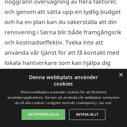
noggrann övervägning av flera faktorer,
och genom att sätta upp en tydlig budget
och ha en plan kan du säkerställa att din
renovering i Särna blir både framgångsrik
och kostnadseffektiv. Tveka inte att
använda vår tjänst för att få kontakt med
lokala hantverkare som kan hjälpa dig
med din drömrenovering!
×
Denna webbplats använder
cookies
Få 3 erbjudanden, gratis och utan
Denna webbplats använder cookies för att förbättra
användarupplevelsen. Genom att använda vår webbplats samtycker
förpliktelser
du till alla cookies i enlighet med vår cookiepolicy.
Läs mer
ACCEPTERA ALLA
AVVISA ALLT