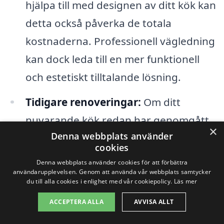
hjälpa till med designen av ditt kök kan
detta också påverka de totala
kostnaderna. Professionell vägledning
kan dock leda till en mer funktionell
och estetiskt tilltalande lösning.
Tidigare renoveringar:
Om ditt
nuvarande kök redan har genomgått
×
Denna webbplats använder
renoveringar kan det påverka priset
cookies
på nya arbeten. Det kan finnas dolda
Denna webbplats använder cookies för att förbättra
problem som uppkommer när du
användarupplevelsen. Genom att använda vår webbplats samtycker
du till alla cookies i enlighet med vår cookiepolicy.
Läs mer
börjar riva ner väggar eller luckor,
ACCEPTERA ALLA
AVVISA ALLT
vilket kan leda till extra kostnader.