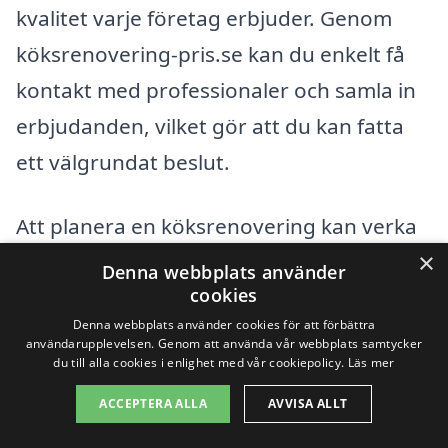
kvalitet varje företag erbjuder. Genom
köksrenovering-pris.se kan du enkelt få
kontakt med professionaler och samla in
erbjudanden, vilket gör att du kan fatta
ett välgrundat beslut.
Att planera en köksrenovering kan verka
×
överväldigande, men med rätt
Denna webbplats använder
cookies
information och stöd kan du genomföra
Denna webbplats använder cookies för att förbättra
projektet på ett effektivt och
användarupplevelsen. Genom att använda vår webbplats samtycker
du till alla cookies i enlighet med vår cookiepolicy.
Läs mer
kostnadseffektivt sätt. Ta första steget
mot ditt drömkök i Skegrie idag!
ACCEPTERA ALLA
AVVISA ALLT