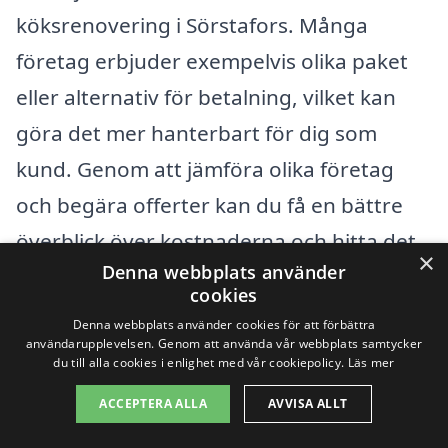
köksrenovering i Sörstafors. Många
företag erbjuder exempelvis olika paket
eller alternativ för betalning, vilket kan
göra det mer hanterbart för dig som
kund. Genom att jämföra olika företag
och begära offerter kan du få en bättre
överblick över kostnaderna och hitta det
×
Denna webbplats använder
bästa erbjudandet för din renovering.
cookies
Denna webbplats använder cookies för att förbättra
Oavsett hur du väljer att gå vidare med
användarupplevelsen. Genom att använda vår webbplats samtycker
du till alla cookies i enlighet med vår cookiepolicy.
Läs mer
din köksrenovering, är det alltid en bra
ACCEPTERA ALLA
AVVISA ALLT
idé att göra grundlig research och ta in