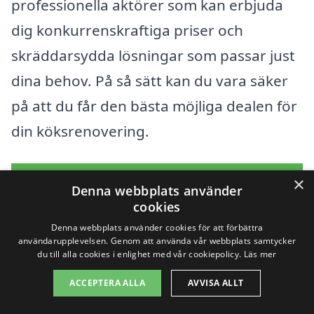
professionella aktörer som kan erbjuda
dig konkurrenskraftiga priser och
skräddarsydda lösningar som passar just
dina behov. På så sätt kan du vara säker
på att du får den bästa möjliga dealen för
din köksrenovering.
Få 3 erbjudanden, gratis och utan
×
Denna webbplats använder
förpliktelser
cookies
Denna webbplats använder cookies för att förbättra
användarupplevelsen. Genom att använda vår webbplats samtycker
du till alla cookies i enlighet med vår cookiepolicy.
Läs mer
Sök efter en
ACCEPTERA ALLA
AVVISA ALLT