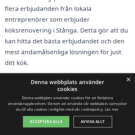
flera erbjudanden från lokala
entreprenörer som erbjuder
köksrenovering i Stånga. Detta gör att du
kan hitta det bästa erbjudandet och den
mest ändamålsenliga lösningen för just
ditt kök.
×
Slutligen är det viktigt att tänka på det
Denna webbplats använder
cookies
slutgiltiga resultatet. En investering i en
Denna webbplats använder cookies för att förbättra
kvalitetsrenovering kan öka värdet på ditt
användarupplevelsen. Genom att använda vår webbplats samtycker
du till alla cookies i enlighet med vår cookiepolicy.
Läs mer
hem och förbättra din livskvalitet. Tveka
ACCEPTERA ALLA
AVVISA ALLT
inte att utforska dina alternativ och titta